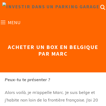
Aller
au
contenu
MENU
ACHETER UN BOX EN BELGIQUE
PAR MARC
Peux-tu te présenter ?
Alors voilà, je m’appelle Marc. Je suis belge et
j’habite non loin de la frontière française. J’ai 20